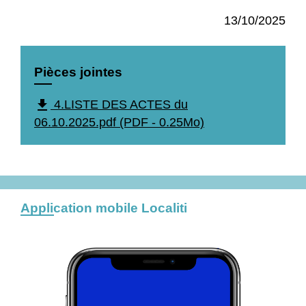
13/10/2025
Pièces jointes
file_download
4.LISTE DES ACTES du
06.10.2025.pdf (PDF - 0.25Mo)
Application mobile Localiti