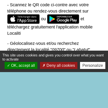
- Scannez le QR code ci-contre avec votre
téléphone ou rendez-vous directement sur
ou
et
téléchargez gratuitement l'application mobile
Localiti
- Géolocalisez-vous et/ou recherchez
directement la localité "
09700
" ou "
Labatut
"
This site uses cookies and gives you control over what you want
to activate
- Abonnez-vous à nos informations en nous
favorite
OK, accept all
Deny all cookies
Personalize
enregistrant dans vos "favoris
"
Contacts
Commune de Labatut
101 rue des pyrénées
09700 Labatut - FRANCE